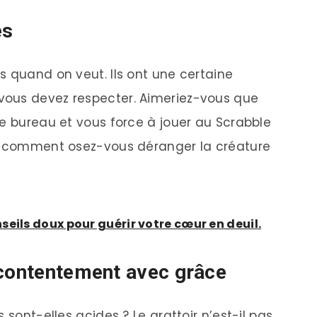
es
s quand on veut. Ils ont une certaine
vous devez respecter. Aimeriez-vous que
re bureau et vous force à jouer au Scrabble
rs comment osez-vous déranger la créature
eils doux pour guérir votre cœur en deuil.
écontentement avec grâce
 sont-elles acides ? Le grattoir n’est-il pas