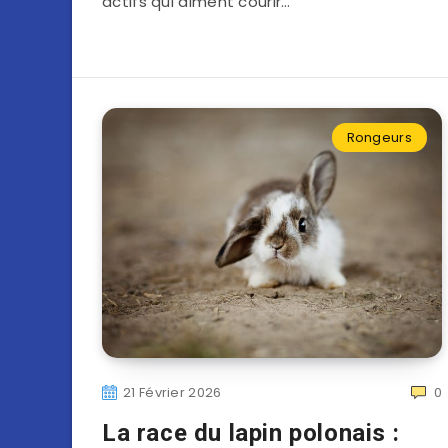
actifs qui aiment courir…
Rongeurs
21 Février 2026
0
La race du lapin polonais :