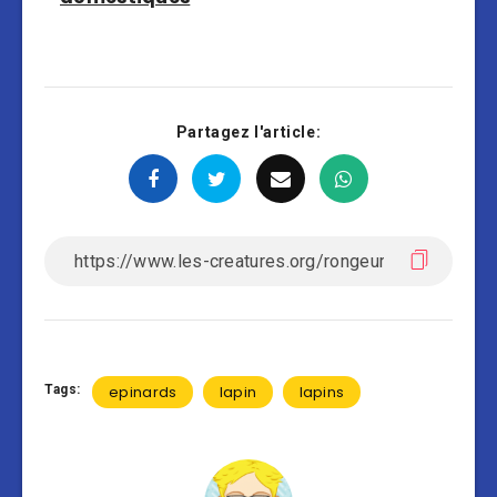
Partagez l'article:
Tags:
epinards
lapin
lapins