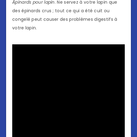
Ãpinards pour lapin
. Ne servez à votre lapin que
des épinards crus ; tout ce qui a été cuit ou
congelé peut causer des problèmes digestifs à
votre lapin.