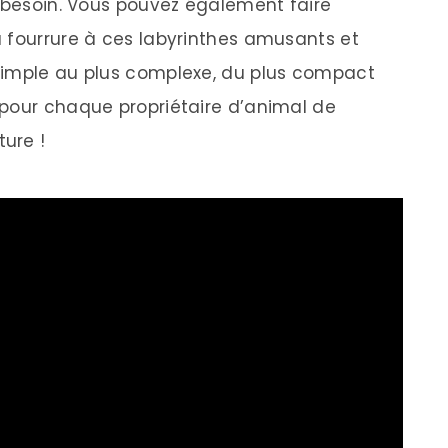
t besoin. Vous pouvez également faire
 fourrure à ces labyrinthes amusants et
simple au plus complexe, du plus compact
 pour chaque propriétaire d’animal de
ure !