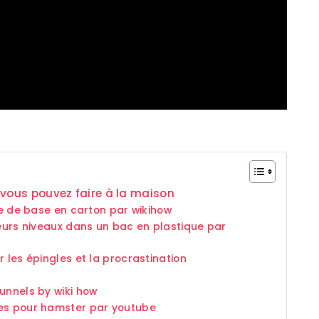
 vous pouvez faire à la maison
he de base en carton par wikihow
ieurs niveaux dans un bac en plastique par
 les épingles et la procrastination
unnels by wiki how
ues pour hamster par youtube