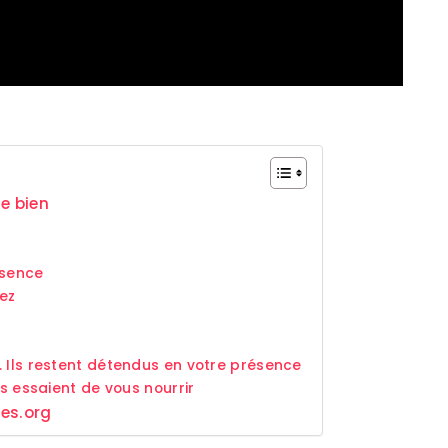
e bien
ésence
vez
 Ils restent détendus en votre présence
ls essaient de vous nourrir
res.org