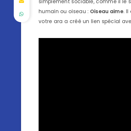
simplement sociable, comme il le 
humain ou oiseau :
Oiseau aime
. 
votre ara a créé un lien spécial ave