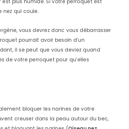
r est plus humide. Si votre perroquet est
e nez qui coule.
allergène, vous devrez donc vous débarrasser
rroquet pourrait avoir besoin d’un
ant, il se peut que vous deviez quand
s de votre perroquet pour qu’elles
alement bloquer les narines de votre
uvent creuser dans la peau autour du bec,
 et bloquant les narines (
Oiseau nez