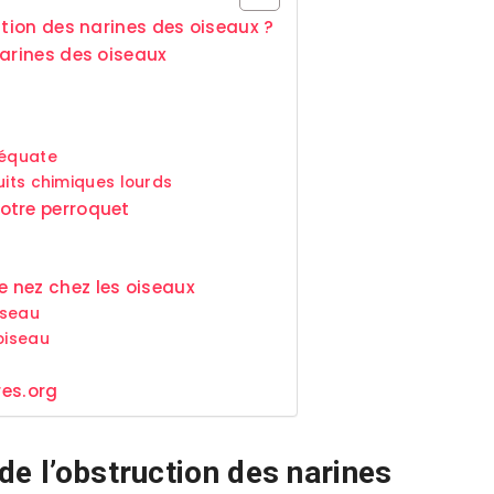
ction des narines des oiseaux ?
narines des oiseaux
déquate
uits chimiques lourds
otre perroquet
 nez chez les oiseaux
iseau
oiseau
res.org
de l’obstruction des narines