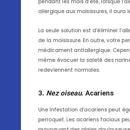
pendant les mois d’été, lorsque l’ai
allergique aux moisissures, il aura l
La seule solution est d’éliminer l’
de la moisissure. En outre, votre pe
médicament antiallergique. Cepend
même évacuer la saleté des narine
redeviennent normales.
3.
Nez oiseau
. Acariens
Une infestation d’acariens peut ég
perroquet. Les acariens faciaux pe
provoquant des plaies douloureuses