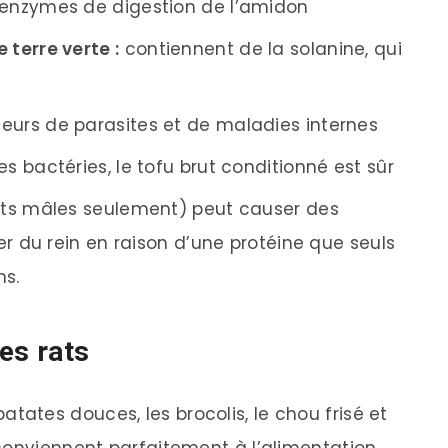
 enzymes de digestion de l’amidon
terre verte :
contiennent de la solanine, qui
eurs de parasites et de maladies internes
s bactéries, le tofu brut conditionné est sûr
rats mâles seulement) peut causer des
 du rein en raison d’une protéine que seuls
ns.
es rats
s patates douces, les brocolis, le chou frisé et
conviennent parfaitement à l’alimentation