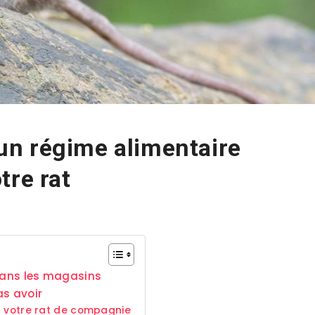
n régime alimentaire
tre rat
 dans les magasins
as avoir
à votre rat de compagnie