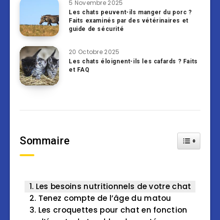
5 Novembre 2025
Les chats peuvent-ils manger du porc ?
Faits examinés par des vétérinaires et
guide de sécurité
20 Octobre 2025
Les chats éloignent-ils les cafards ? Faits
et FAQ
Sommaire
Toggle Tab
Les besoins nutritionnels de votre chat
Tenez compte de l’âge du matou
Les croquettes pour chat en fonction