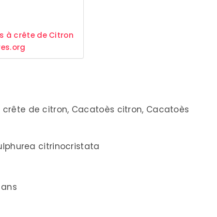
 à crête de Citron
res.org
rête de citron, Cacatoès citron, Cacatoès
lphurea citrinocristata
 ans