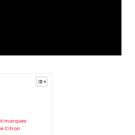
 et marques
e Citron