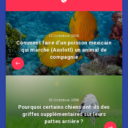
13 Octobre 2019
Comment faire d’un poisson mexicain
qui marche (Axolotl) un animal de
compagnie
15 Octobre 2019
Pourquoi certains chiens ont-ils des
griffes supplémentaires sur leurs
pattes arrière ?