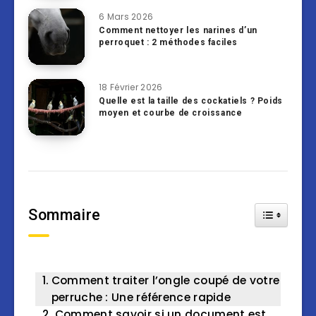
6 Mars 2026
Comment nettoyer les narines d’un
perroquet : 2 méthodes faciles
18 Février 2026
Quelle est la taille des cockatiels ? Poids
moyen et courbe de croissance
Sommaire
Toggle Tab
Comment traiter l’ongle coupé de votre
perruche : Une référence rapide
Comment savoir si un document est