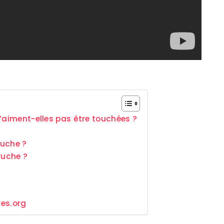
’aiment-elles pas être touchées ?
ruche ?
ruche ?
res.org