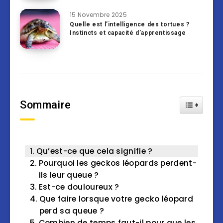
15 Novembre 2025
Quelle est l’intelligence des tortues ?
Instincts et capacité d’apprentissage
Sommaire
Toggle Tab
Qu’est-ce que cela signifie ?
Pourquoi les geckos léopards perdent-
ils leur queue ?
Est-ce douloureux ?
Que faire lorsque votre gecko léopard
perd sa queue ?
Combien de temps faut-il pour que les