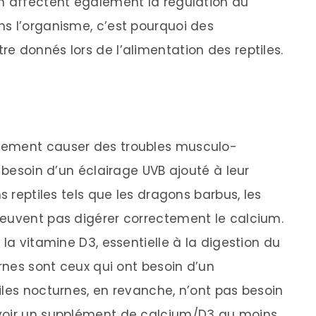
m affectent également la régulation du
s l’organisme, c’est pourquoi des
e donnés lors de l’alimentation des reptiles.
lement causer des troubles musculo-
t besoin d’un éclairage UVB ajouté à leur
s reptiles tels que les dragons barbus, les
peuvent pas digérer correctement le calcium.
 la vitamine D3, essentielle à la digestion du
urnes sont ceux qui ont besoin d’un
iles nocturnes, en revanche, n’ont pas besoin
evoir un supplément de calcium/D3 au moins