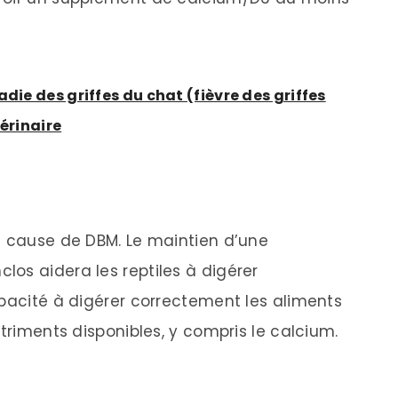
die des griffes du chat (fièvre des griffes
térinaire
e cause de DBM. Le maintien d’une
os aidera les reptiles à digérer
apacité à digérer correctement les aliments
utriments disponibles, y compris le calcium.