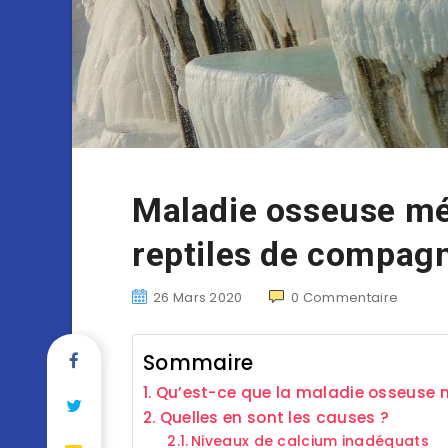
Maladie osseuse mé
reptiles de compag
26 Mars 2020
0
Commentaire
Sommaire
Qu’est-ce que la maladie osseuse m
Quelles en sont les causes ?
Niveaux de calcium inadéquats