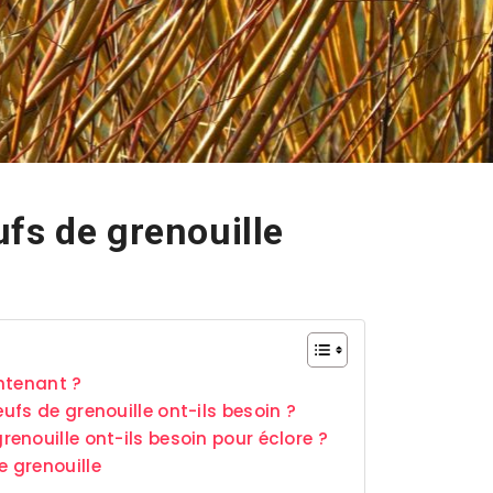
fs de grenouille
intenant ?
fs de grenouille ont-ils besoin ?
enouille ont-ils besoin pour éclore ?
 grenouille