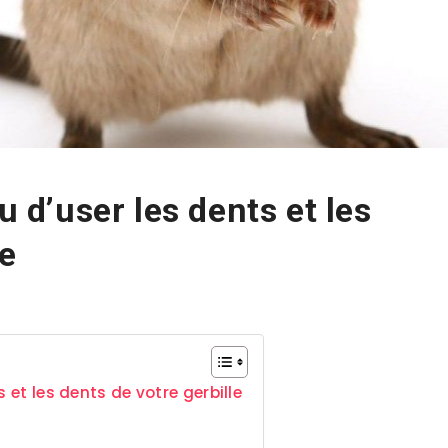
u d’user les dents et les
le
 et les dents de votre gerbille