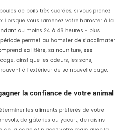
oules de poils très sucrées, si vous prenez
ux. Lorsque vous ramenez votre hamster à la
endant au moins 24 à 48 heures – plus
e période permet au hamster de s’acclimater
prend sa litière, sa nourriture, ses
cage, ainsi que les odeurs, les sons,
trouvent à l’extérieur de sa nouvelle cage.
 gagner la confiance de votre animal
éterminer les aliments préférés de votre
rnesols, de gâteries au yaourt, de raisins
te de la cage et placez votre main avec la