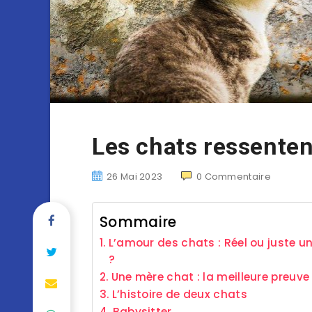
Les chats ressentent
26 Mai 2023
0
Commentaire
Sommaire
L’amour des chats : Réel ou juste u
?
Une mère chat : la meilleure preuve
L’histoire de deux chats
Babysitter