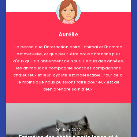
Aurélie
Je pense que l'interaction entre l'animal et l'homme
est mutuelle, et que peut-être nous obtenons plus
d'eux qu'ils n'obtiennent de nous. Depuis des années,
les animaux de compagnie sont des compagnons
chaleureux et leur loyauté est indéfectible. Pour cela,
le moins que nous puissions faire pour eux est de
bien prendre soin d'eux.
20 Juin 2022