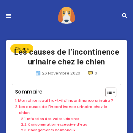
Chiens
Les causes de l’incontinence
urinaire chez le chien
26 Novembre 2020
0
Sommaire
Mon chien souffre-t-il d’incontinence urinaire ?
Les causes de l’incontinence urinaire chez le
chien
Infection des voies urinaires
Consommation excessive d’eau
Changements hormonaux