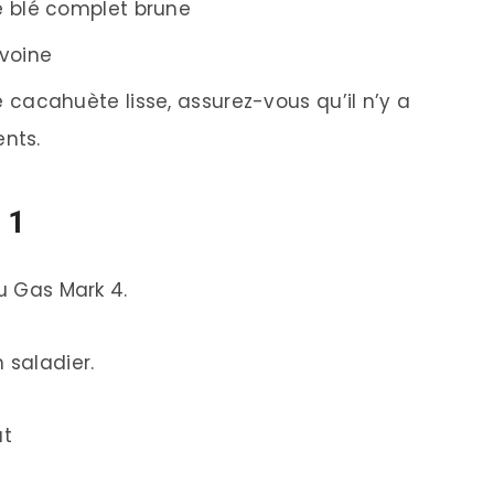
e blé complet brune
avoine
 cacahuète lisse, assurez-vous qu’il n’y a
ents.
 1
ou Gas Mark 4.
 saladier.
ut