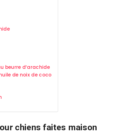
hide
au beurre d’arachide
huile de noix de coco
n
pour chiens faites maison