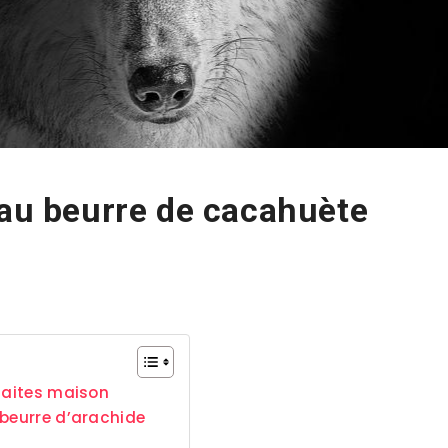
 au beurre de cacahuète
 faites maison
 beurre d’arachide