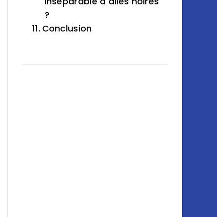
inséparable à ailes noires
?
Conclusion