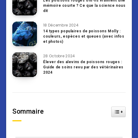
Les poissons rouges ont-ils vraiment une
mémoire courte ? Ce que la science nous
dit
18 Décembre 2024
14 types populaires de poissons Molly :
couleurs, espèces et queues (avec infos
et photos)
28 Octobre 2024
Élever des alevins de poissons rouges :
Guide de soins revu par des vétérinaires
2024
Sommaire
Toggle Tab