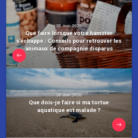
25 Juin 2020
Que faire lorsque votre hamster
s’échappe : Conseils pour retrouver les
animaux de compagnie disparus
26 Juin 2020
Que dois-je faire si ma tortue
aquatique est malade ?