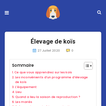
Élevage de koïs
27 Juillet 2020
0
Sommaire
Ce que vous apprendrez sur les koïs
Les inconvénients d’un programme d’élevage
de koïs
L’équipement
Lieu
Quand a lieu la saison de reproduction ?
Les mariés