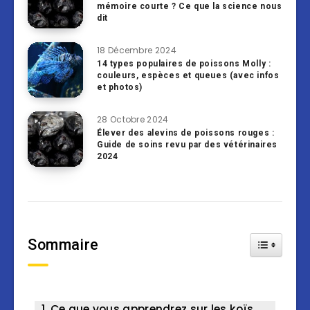
mémoire courte ? Ce que la science nous
dit
18 Décembre 2024
14 types populaires de poissons Molly :
couleurs, espèces et queues (avec infos
et photos)
28 Octobre 2024
Élever des alevins de poissons rouges :
Guide de soins revu par des vétérinaires
2024
Sommaire
Toggle Tab
Ce que vous apprendrez sur les koïs