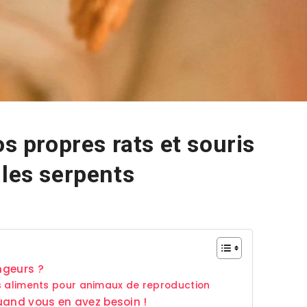
os propres rats et souris
 les serpents
ngeurs ?
s aliments pour animaux de reproduction
uand vous en avez besoin !