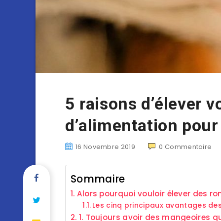
5 raisons d’élever v
d’alimentation pour
16 Novembre 2019
0
Commentaire
Sommaire
Alors pourquoi vouloir élever des ro
Les cinq principaux avantages de
1. Toujours avoir des mangeoires q