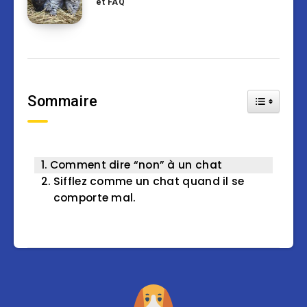
et FAQ
Sommaire
Toggle Tab
Comment dire “non” à un chat
Sifflez comme un chat quand il se
comporte mal.