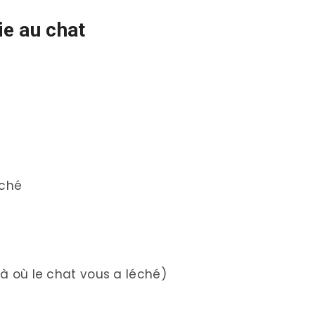
e au chat
uché
 où le chat vous a léché)