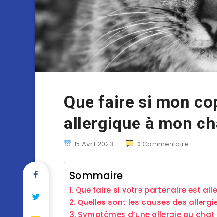
Que faire si mon co
allergique à mon ch
15 Avril 2023
0
Commentaire
Sommaire
Que faire si votre partenaire est al
Quelles sont les causes des allergi
Symptômes d’une allergie au chat