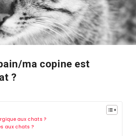
pain/ma copine est
at ?
lergique aux chats ?
es aux chats ?