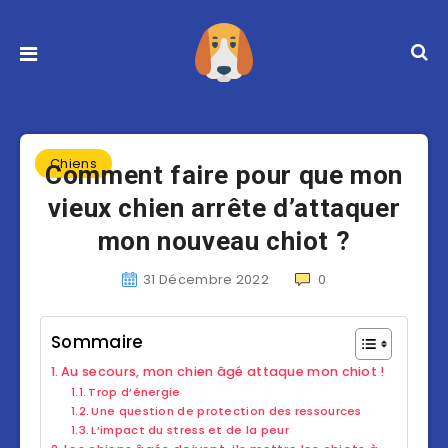
Chiens
Comment faire pour que mon
vieux chien arrête d’attaquer
mon nouveau chiot ?
31 Décembre 2022
0
Sommaire
Au secours, mon chien âgé attaque mon chiot !
Trop d’énergie
Une question de protection des ressources
L’impact du stress et de la peur