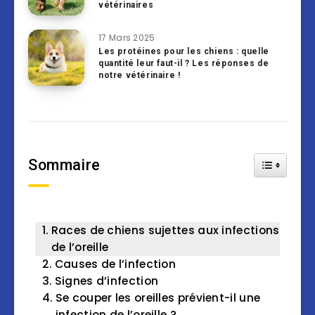
vétérinaires
17 Mars 2025
Les protéines pour les chiens : quelle
quantité leur faut-il ? Les réponses de
notre vétérinaire !
Sommaire
Toggle Tab
Races de chiens sujettes aux infections
de l’oreille
Causes de l’infection
Signes d’infection
Se couper les oreilles prévient-il une
infection de l’oreille ?