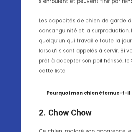
s’enroulent et peuvent finir par re
Les capacités de chien de garde de
consanguinité et la surproduction. 
quelqu’un qui travaille toute la jou
lorsqu’ils sont appelés à servir. S
prêt à accepter son poil hérissé, le
cette liste.
Pourquoi mon chien éternue-t-il 
2. Chow Chow
Ce chien, malgré son apparence, est