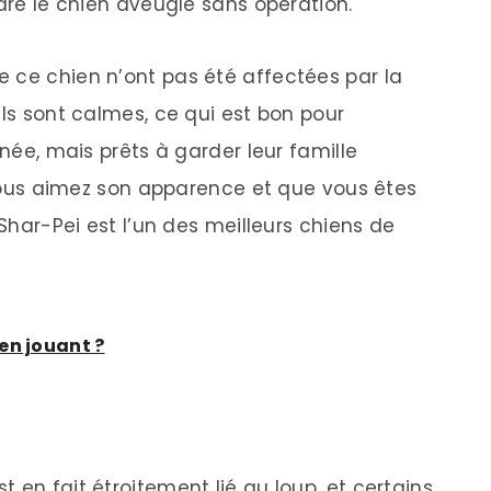
ndre le chien aveugle sans opération.
 ce chien n’ont pas été affectées par la
Ils sont calmes, ce qui est bon pour
rnée, mais prêts à garder leur famille
i vous aimez son apparence et que vous êtes
 Shar-Pei est l’un des meilleurs chiens de
en jouant ?
 en fait étroitement lié au loup, et certains