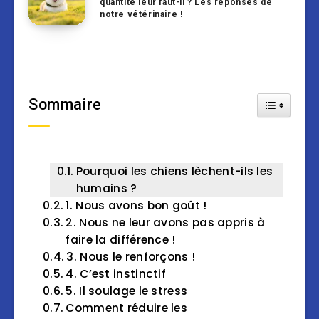
quantité leur faut-il ? Les réponses de
notre vétérinaire !
Sommaire
Toggle Tab
Pourquoi les chiens lèchent-ils les
humains ?
1. Nous avons bon goût !
2. Nous ne leur avons pas appris à
faire la différence !
3. Nous le renforçons !
4. C’est instinctif
5. Il soulage le stress
Comment réduire les