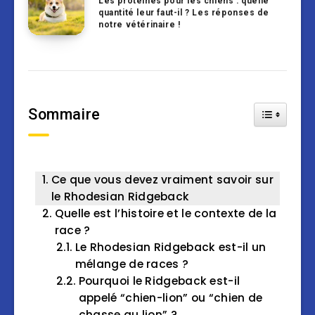
Les protéines pour les chiens : quelle
quantité leur faut-il ? Les réponses de
notre vétérinaire !
Sommaire
Toggle Tab
Ce que vous devez vraiment savoir sur
le Rhodesian Ridgeback
Quelle est l’histoire et le contexte de la
race ?
Le Rhodesian Ridgeback est-il un
mélange de races ?
Pourquoi le Ridgeback est-il
appelé “chien-lion” ou “chien de
chasse au lion” ?