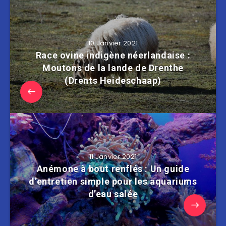
10 Janvier 2021
Race ovine indigène néerlandaise :
Moutons de la lande de Drenthe
(Drents Heideschaap)
11 Janvier 2021
Anémone à bout renflés : Un guide
d’entretien simple pour les aquariums
d’eau salée