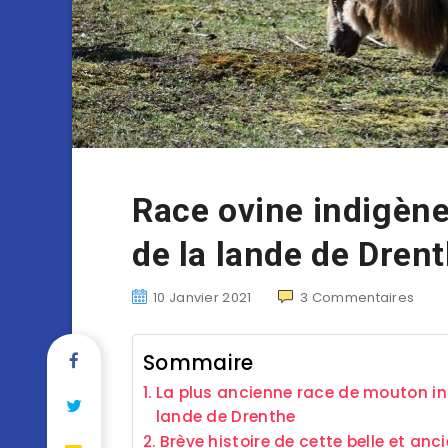
Race ovine indigèn
de la lande de Dren
10 Janvier 2021
3
Commentaires
Sommaire
La plus ancienne race de mouton in
lande de Drenthe
Brève histoire de cette belle et a