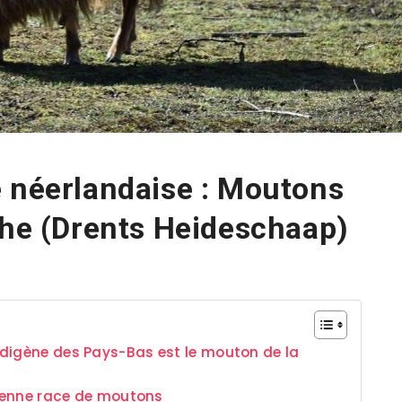
e néerlandaise : Moutons
the (Drents Heideschaap)
digène des Pays-Bas est le mouton de la
ncienne race de moutons