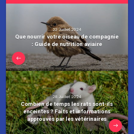
22 Juillet 2024
Que nourrir votre oiseau de compagnie
: Guide de nutrition aviaire
28 Juillet 2024
Combien de temps les rats sont-ils
enceintes ? Faits et informations
approuvés par les vétérinaires