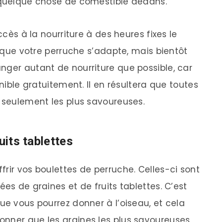
e quelque chose de comestible dedans.
ccès à la nourriture à des heures fixes le
ra que votre perruche s’adapte, mais bientôt
nger autant de nourriture que possible, car
onible gratuitement. Il en résultera que toutes
s seulement les plus savoureuses.
uits tablettes
rir vos boulettes de perruche. Celles-ci sont
ées de graines et de fruits tablettes. C’est
ue vous pourrez donner à l’oiseau, et cela
nner que les graines les plus savoureuses.