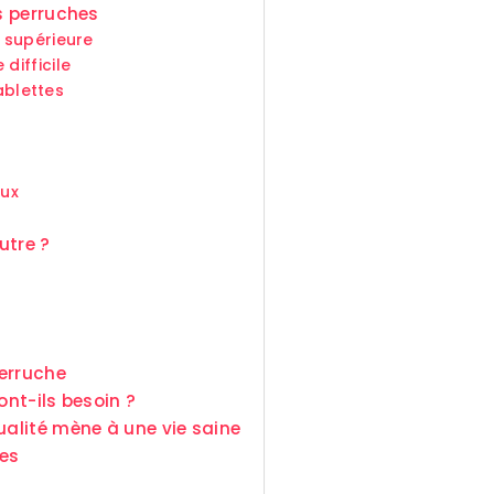
os perruches
 supérieure
ifficile
ablettes
aux
utre ?
perruche
ont-ils besoin ?
ualité mène à une vie saine
hes