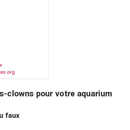
e
res.org
ns-clowns pour votre aquarium
u faux