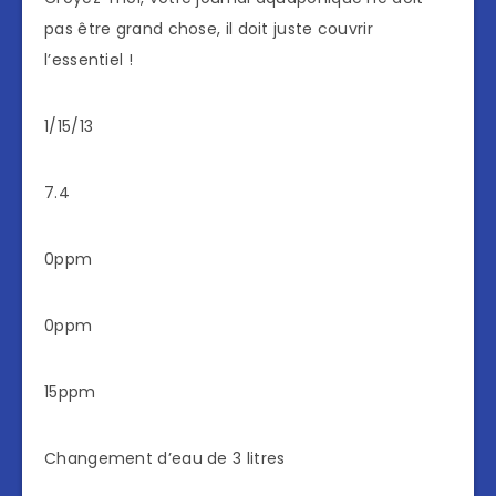
pas être grand chose, il doit juste couvrir
l’essentiel !
1/15/13
7.4
0ppm
0ppm
15ppm
Changement d’eau de 3 litres