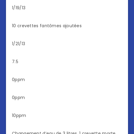
1/19/13
10 crevettes fantômes ajoutées
1/21/13
7.5
0ppm
0ppm
10ppm
Changement d’eau de 3 litres. 1 crevette morte.