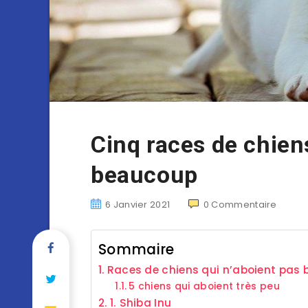
Cinq races de chien
beaucoup
6 Janvier 2021
0
Commentaire
Sommaire
Races de chiens qui n’aboient pas
5 chiens qui aboient très peu
1. Shiba Inu