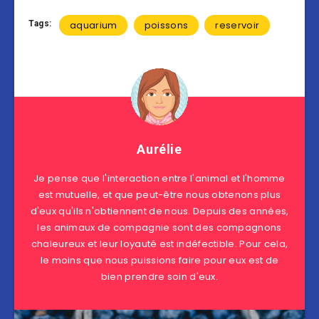
Tags:
aquarium
poissons
reservoir
Aurélie
Je pense que l'interaction entre l'animal et l'homme
est mutuelle, et que peut-être nous obtenons plus
d'eux qu'ils n'obtiennent de nous. Depuis des années,
les animaux de compagnie sont des compagnons
chaleureux et leur loyauté est indéfectible. Pour cela,
le moins que nous puissions faire pour eux est de
bien prendre soin d'eux.