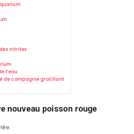
 aquarium
rium
des nitrites
arium
de l’eau
al de compagnie gratifiant
re nouveau poisson rouge
riée.