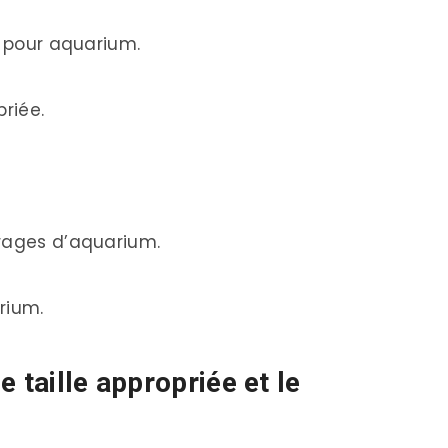
u pour aquarium.
priée.
irages d’aquarium.
arium.
 taille appropriée et le