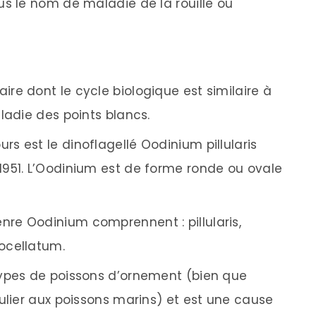
 le nom de maladie de la rouille ou
ire dont le cycle biologique est similaire à
ladie des points blancs.
rs est le dinoflagellé Oodinium pillularis
951. L’Oodinium est de forme ronde ou ovale
nre Oodinium comprennent : pillularis,
ocellatum.
 types de poissons d’ornement (bien que
ulier aux poissons marins) et est une cause