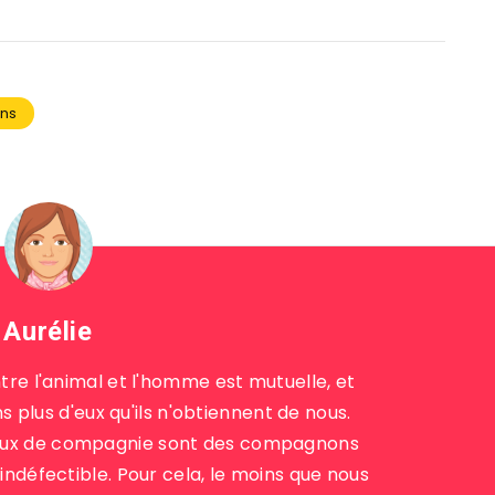
ons
Aurélie
tre l'animal et l'homme est mutuelle, et
plus d'eux qu'ils n'obtiennent de nous.
maux de compagnie sont des compagnons
indéfectible. Pour cela, le moins que nous