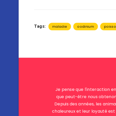
Tags:
maladie
oodinium
poiss
Je pense que l'interaction en
que peut-être nous obtenons 
Depuis des années, les ani
chaleureux et leur loyauté est 