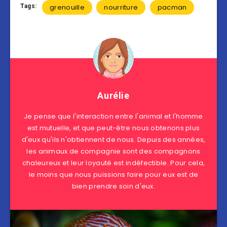
Tags:
grenouille
nourriture
pacman
Aurélie
Je pense que l'interaction entre l'animal et l'homme
est mutuelle, et que peut-être nous obtenons plus
d'eux qu'ils n'obtiennent de nous. Depuis des années,
les animaux de compagnie sont des compagnons
chaleureux et leur loyauté est indéfectible. Pour cela,
le moins que nous puissions faire pour eux est de
bien prendre soin d'eux.