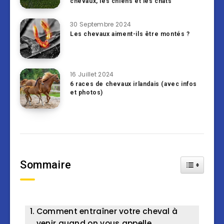
chevaux, les chiens et les chats
30 Septembre 2024
Les chevaux aiment-ils être montés ?
16 Juillet 2024
6 races de chevaux irlandais (avec infos
et photos)
Sommaire
Toggle Tab
Comment entraîner votre cheval à
venir quand on vous appelle