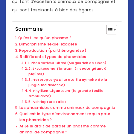
qui font d’excellents animaux de compagnie et
qui sont fascinants à bien des égards.
Sommaire
Qu’est-ce qu’un phasme ?
Dimorphisme sexuel exagéré
Reproduction (parthénogenèse)
5 différents types de phasmides
1. Phobaeticus Chani (Megastick de Chan)
2. Extatosoma Tiaratum (insecte géant à
piqûres)
3. Heteropteryx Dilatata (la nymphe de la
jungle malaisienne)
4. Phyllium Giganteum (la grande feuille
ambulante)
5. Achrioptera Fallax
Les phasmides comme animaux de compagnie
Quel est le type d’environnement requis pour
les phasmides ?
Ai-je le droit de garder un phasme comme
animal de compagnie ?