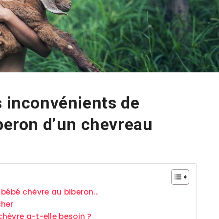
s inconvénients de
iberon d’un chevreau
 bébé chèvre au biberon…
cher
hèvre a-t-elle besoin ?