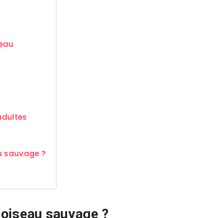
neau
adultes
au sauvage ?
n oiseau sauvage ?