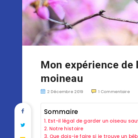
Mon expérience de l
moineau
2 Décembre 2019
1
Commentaire
Sommaire
Est-il légal de garder un oiseau sa
Notre histoire
Que dois-je faire si je trouve un bé