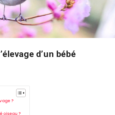
’élevage d’un bébé
uvage ?
bé oiseau ?