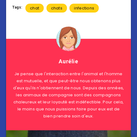
Tags:
chat
chats
infections
Aurélie
Je pense que l'interaction entre l'animal et l'homme
est mutuelle, et que peut-être nous obtenons plus
d'eux qu'ils n'obtiennent de nous. Depuis des années,
les animaux de compagnie sont des compagnons
chaleureux et leur loyauté est indéfectible. Pour cela,
le moins que nous puissions faire pour eux est de
bien prendre soin d'eux.