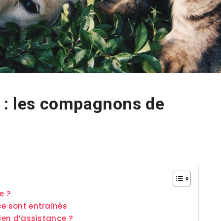
e : les compagnons de
e ?
ce sont entraînés
hien d’assistance ?