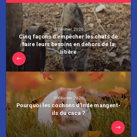
16 Février 2020
Cinq façons d’empêcher les chats de
faire leurs besoins en dehors de la
litière
18 Février 2020
Pourquoi les cochons d’Inde mangent-
ils du caca ?